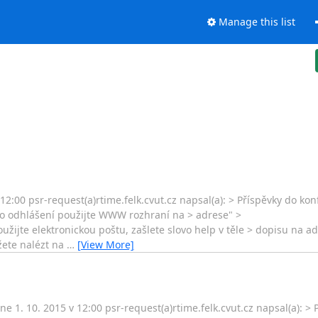
Manage this list
12:00 psr-request(a)rtime.felk.cvut.cz napsal(a): > Příspěvky do kon
nebo odhlášení použijte WWW rozhraní na > adrese" >
žijte elektronickou poštu, zašlete slovo help v těle > dopisu na ad
žete nalézt na
…
[View More]
ne 1. 10. 2015 v 12:00 psr-request(a)rtime.felk.cvut.cz napsal(a): 