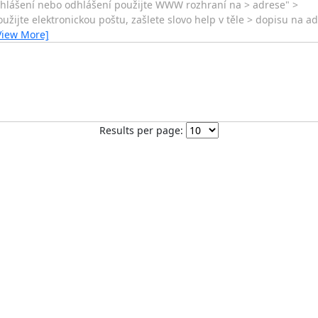
 přihlášení nebo odhlášení použijte WWW rozhraní na > adrese" >
žijte elektronickou poštu, zašlete slovo help v těle > dopisu na ad
View More]
Results per page: