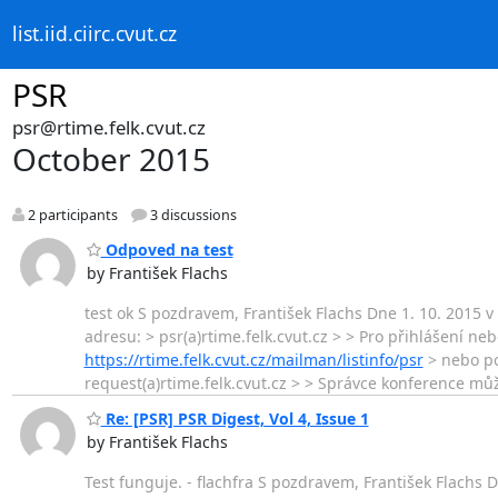
list.iid.ciirc.cvut.cz
PSR
psr@rtime.felk.cvut.cz
October 2015
2 participants
3 discussions
Odpoved na test
by František Flachs
test ok S pozdravem, František Flachs Dne 1. 10. 2015 v 
adresu: > psr(a)rtime.felk.cvut.cz > > Pro přihlášení 
https://rtime.felk.cvut.cz/mailman/listinfo/psr
> nebo pou
request(a)rtime.felk.cvut.cz > > Správce konference mů
Re: [PSR] PSR Digest, Vol 4, Issue 1
by František Flachs
Test funguje. - flachfra S pozdravem, František Flachs D