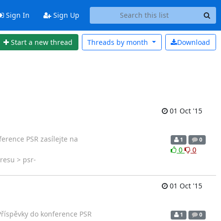
Sign In
Sign Up
Start a new thread
Threads by
month
Download
01 Oct '15
ference PSR zasílejte na
1
0
0
0
resu > psr-
01 Oct '15
> Příspěvky do konference PSR
1
0