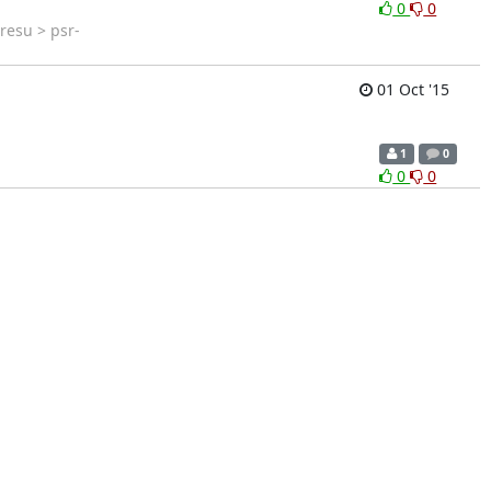
0
0
resu > psr-
01 Oct '15
1
0
0
0