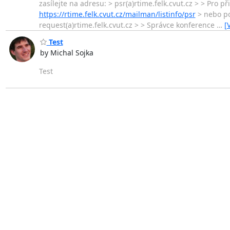
zasílejte na adresu: > psr(a)rtime.felk.cvut.cz > > Pro
https://rtime.felk.cvut.cz/mailman/listinfo/psr
> nebo pou
request(a)rtime.felk.cvut.cz > > Správce konference
…
[
Test
by Michal Sojka
Test